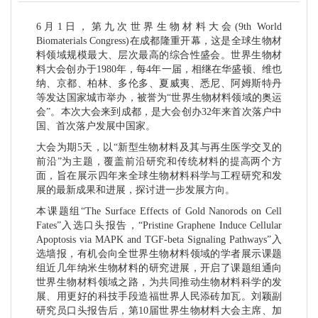
6月1日，第九次世界生物材料大会(9th World
Biomaterials Congress)在成都隆重开幕，这是全球生物材
料领域规模最大、层次最高的综合性盛会。世界生物材
料大会创办于1980年，每4年一届，相继在华盛顿、维也
纳、京都、柏林、多伦多、夏威夷、悉尼、阿姆斯特丹
等发达国家城市举办，被誉为“世界生物材料领域的奥运
会”。本次大会来到成都，是大会创办32年来首次落户中
国、首次落户发展中国家。
大会为期5天，以“新型生物材料及其与再生医学交叉的
前沿”为主题，覆盖前沿研究和传统材料的提高两个方
面，旨在展示四年来全球生物材料科学与工程研究和发
展的最新成果和进展，探讨进一步发展方向。
本课题组“The Surface Effects of Gold Nanorods on Cell
Fates”入选口头报告，“Pristine Graphene Induce Cellular
Apoptosis via MAPK and TGF-beta Signaling Pathways”入
选墙报，有机会向全世界生物材料领域的学者展示课题
组近几年纳米生物材料的研究进展，开启了课题组通向
世界生物材料领域之路，为共同推动生物材料科学的发
展、用更好的科技手段造福世界人民添砖加瓦。刘颖副
研究员口头报告后，第10届世界生物材料大会主席、加