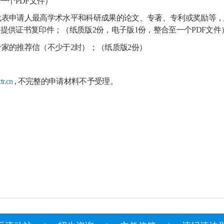
至一个
PDF
文件）
代表申请人最高学术水平和科研成果的论文、专著、专利或奖励等，
励提供证书复印件；（纸质版
2
份，电子版
1
份，整合至一个
PDF
文件
专家的推荐信（不少于
2
封）；（纸质版
2
份）
r.cn
,
不完整的申请材料不予受理。