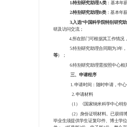
1.
特别研究助理
A
类
：基本年
2.
特别研究助理
B
类
：基本年
3.
入选“中国科学院特别研究助
研及访问交流；
4.
所在部门可根据其工作情况
5.
特别研究助理合同期为
3
年，
等
）；
6.
特别研究助理需按照中心相
三、申请程序
1.
申请时间：随时申请，中心
2.
申请材料
（
1
）《国家纳米科学中心特
（
2
）身份证明材料。已获得
毕业生须提供学生证复印件、博士学