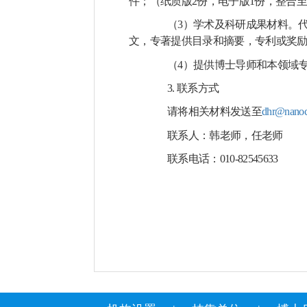
件；（纸质版
2
份，电子版
1
份，整合
（
3
）学术及科研成果材料。
文，专著提供目录和摘要，专利或奖
（
4
）提供博士导师和本领域
3.
联系方式
请将相关材料发送至
dhr@nanoct
联系人：韩老师，任老师
联系电话：
010-82545633