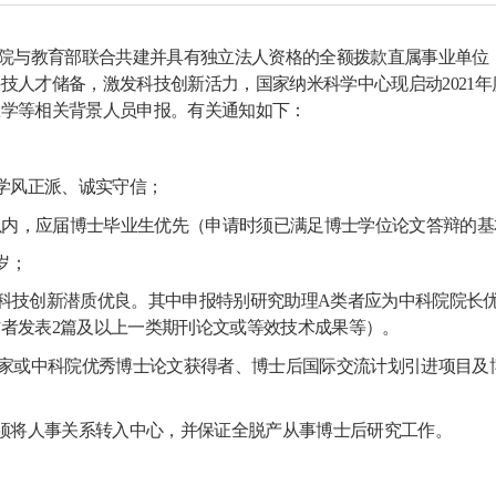
院与教育部联合共建并具有独立法人资格的全额拨款直属事业单位
科技人才储备，激发科技创新活力，国家纳米科学中心现启动
2021
年
医学等相关背景人员申报。有关通知如下：
学风正派、诚实守信；
以内，应届博士毕业生优先（申请时须已满足博士学位论文答辩的基
岁；
科技创新潜质优良。其中申报特别研究助理
A
类者应为中科院院长
作者发表
2
篇及以上一类期刊论文或等效技术成果等）。
家或中科院优秀博士论文获得者、博士后国际交流计划引进项目及
须将人事关系转入中心，并保证全脱产从事博士后研究工作。