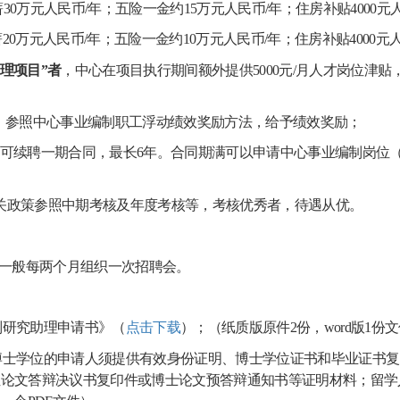
薪
30
万元人民币
/
年；五险一金约
15
万元人民币
/
年；住房补贴
4000
元
薪
20
万元人民币
/
年；五险一金约
10
万元人民币
/
年；住房补贴
4000
元
理项目”者
，中心在项目执行期间额外提供
5000
元
/
月人才岗位津贴
，参照中心事业编制职工浮动绩效奖励方法，给予绩效奖励；
可续聘一期合同，最长
6
年。合同期满可以申请中心事业编制岗位
关政策参照中期考核及年度考核等，考核优秀者，待遇从优。
一般每两个月组织一次招聘会。
别研究助理申请书》（
点击下载
）；（纸质版原件
2
份，
word
版
1
份文
博士学位的申请人须提供有效身份证明、博士学位证书和毕业证书复
位论文答辩决议书复印件或博士论文预答辩通知书等证明材料；留学