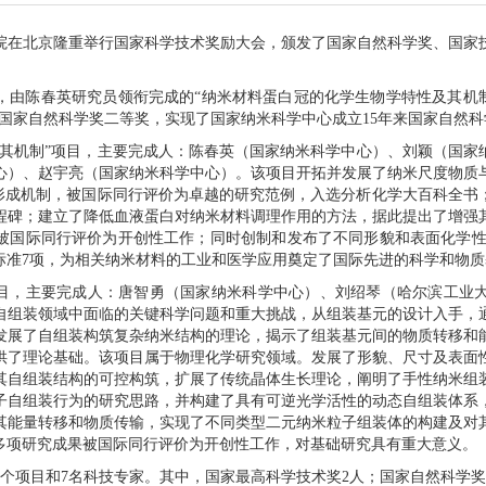
院在北京隆重举行国家科学技术奖励大会，颁发了国家自然科学奖、国家
，由陈春英研究员领衔完成的“纳米材料蛋白冠的化学生物学特性及其机制
了国家自然科学奖二等奖，实现了国家纳米科学中心成立
15
年来国家自然科
及其机制”项目，主要完成人：陈春英（国家纳米科学中心）、刘颖（国家
心）、赵宇亮（国家纳米科学中心）。该项目开拓并发展了纳米尺度物质
的形成机制，被国际同行评价为卓越的研究范例，入选分析化学大百科全书
程碑；建立了降低血液蛋白对纳米材料调理作用的方法，据此提出了增强
被国际同行评价为开创性工作；同时创制和发布了不同形貌和表面化学
标准
7
项，为相关纳米材料的工业和医学应用奠定了国际先进的科学和物质
项目，主要完成人：唐智勇（国家纳米科学中心）、刘绍琴（哈尔滨工业
自组装领域中面临的关键科学问题和重大挑战，从组装基元的设计入手，
发展了自组装构筑复杂纳米结构的理论，揭示了组装基元间的物质转移和
供了理论基础。该项目属于物理化学研究领域。发展了形貌、尺寸及表面
其自组装结构的可控构筑，扩展了传统晶体生长理论，阐明了手性纳米组
子自组装行为的研究思路，并构建了具有可逆光学活性的动态自组装体系
其能量转移和物质传输，实现了不同类型二元纳米粒子组装体的构建及对
多项研究成果被国际同行评价为开创性工作，对基础研究具有重大意义。
个项目和
7
名科技专家。其中，国家最高科学技术奖
2
人；国家自然科学