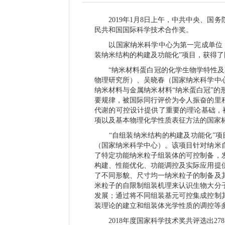
2019
年
1
月
8
日上午，中共中央、国务
民共和国国际科学技术合作奖。
以国家纳米科学中心为第一完成单位
装纳米结构的构建及功能化”项目，获得
“纳米材料蛋白冠的化学生物学特性
物理研究所）、吴晓春（国家纳米科学中
纳米材料与金属纳米材料“纳米蛋白冠”
要规律，被国际同行评价为令人振奋的里
代谢的可控设计提供了重要的理论基础，
项以及基本物理化学性质表征方法的国家
“自组装纳米结构的构建及功能化”
（国家纳米科学中心）。该项目针对纳米
了特定功能纳米粒子组装体的可控制备，
构建、性能优化、功能调控及实际应用提
了不同形貌、尺寸均一纳米粒子的制备及
米粒子的自限制组装机理来认识生物大分
发展；通过将不同组装基元可控集成控制
装理论的建立和组装体光学性质的调控等
2018
年度国家科学技术奖共评选出
278