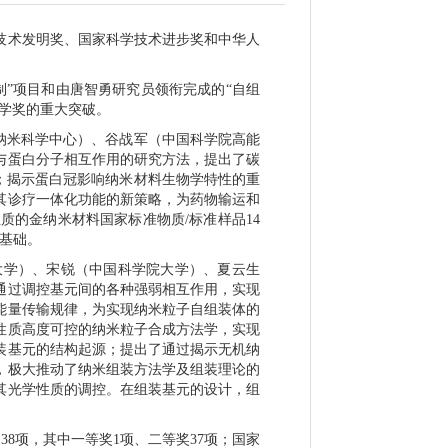
技术发明奖、国家科学技术进步奖和中华人
”项目和由唐智勇研究员领衔完成的“自组
学奖的重大突破。
纳米科学中心）、谷战军（中国科学院高能
与蛋白分子相互作用的研究方法，提出了碳
；揭示蛋白冠影响纳米材料生物学特性的重
其诊疗一体化功能的新策略，为药物输运和
性质的金纳米材料国家标准物质
/
标准样品
14
基础。
大学）、宋锐（中国科学院大学）、夏云生
通过调控基元间的各种强弱相互作用，实现
能量传输规律，为实现纳米粒子自组装体的
性质高度可控的纳米粒子合成方法学，实现
装基元的结构起源；提出了通过揭示无机纳
，极大推动了纳米组装方法学及组装理论的
其光学性质的调控。在组装基元的设计，组
奖
38
项，其中一等奖
1
项、二等奖
37
项；国家