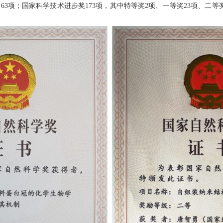
奖
63
项；国家科学技术进步奖
173
项，其中特等奖
2
项、一等奖
23
项、二等