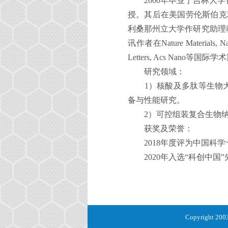
2000
年毕业于吉林大学
授。其后在美国劳伦斯伯克
利桑那州立大学作研究助理
讯作者在
Nature Materials, N
Letters, Acs Nano
等国际学术
研究领域：
1
）核酸及多肽等生物
备与性能研究。
2
）可控组装复合生物
获奖及荣誉：
2018
年度评为中国科学
2020
年入选“科创中国
Copyright