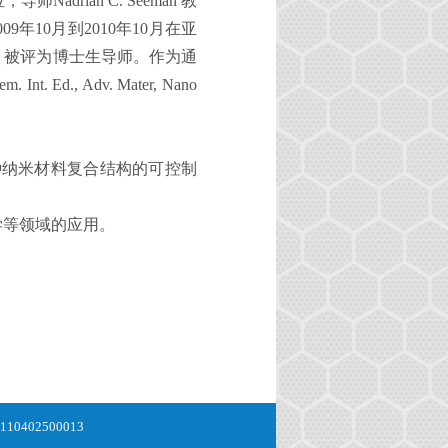
位，导师
Nadrian C. Seeman
教
009
年
10
月到
2010
年
10
月在亚
，被评为博士生导师。作为通
m. Int. Ed., Adv. Mater, Nano
种纳米材料复合结构的可控制
学等领域的应用。
0402500013