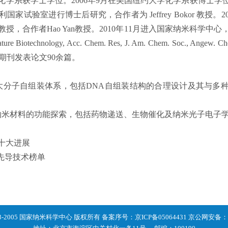
化学系获学士学位。
2006
年
9
月在美国纽约大学化学系获博士学
利国家试验室进行博士后研究，合作者为
Jeffrey Bokor
教授。
2
教授，合作者
Hao Yan
教授。
2010
年
11
月进入国家纳米科学中心
ature Biotechnology, Acc. Chem. Res, J. Am. Chem. Soc., Angew. Che
期刊发表论文
90
余篇。
大分子自组装体系，包括
DNA
自组装结构的合理设计及其与多
纳米材料的功能探索，包括药物递送、生物催化及纳米光子电子
十大进展
”先导技术榜单
 2003-2005 国家纳米科学中心 版权所有 备案序号：京ICP备05064431 京公网安备：11